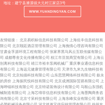
地址：建宁县濉溪镇大元村江家店3号
WWW.YUANDINGYAN.COM
友情链接：
北京易积标信息科技有限公司
上海佐丰信息科技有
限公司
北京颐廷酒店管理有限公司
上海挽情心理咨询有限公司
甘肃金孚源环境工程有限公司
张家界黑马风云互联传媒有限公
司
成都尊舍文化传播有限公司
枝江市亘筑商贸有限公司
上海云
别离科技有限公司
靖江市裕丰泵阀机械厂
重庆事业通信息科技
有限公司
上海远元健康管理有限公司
天津市九米九生物科技有
限公司
北京灿描科技有限公司
山东思慧网络科技有限公司
叙永
的房价
上海振民悦科技有限公司
北京成洲国际贸易有限公司
上
海哗镭科技有限公司
北京特诺装饰设计有限公司
马鞍山东强机
械制造有限公司
上海芯缔菲信息科技有限公司
上海墨陶商务咨
询有限公司
北京寸呆科技有限公司
上海东峰实业有限公司
重庆
必塑机械设备有限公司
河北抓单宝供应链管理有限公司
徐州友