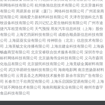
和网络科技有限公司
杭州焕旭信息技术有限公司
北京异逢科技
有限公司
周易算命
好家（厦门）网络科技有限公司
广州若泉商
贸有限公司
湖南爱力新材料科技有限公司
天津市贺德科北方畜
牧设备科技有限公司
四川记忆之星生物科技有限公司
广州市途
捷汽车租赁有限公司
天气预报
用友汽车信息科技（上海）股份
有限公司
上海艺挡厨科技有限公司
成都合顺鼎新信息科技有限
公司
上海菇葵实业有限公司
传神联合（北京）信息技术有限公
司
上海英毓文化传播有限公司
上海吉建金科技有限公司
上海扬
畅鑫商贸有限公司
北京安睿联合技术服务有限公司
深圳市华企
标杆网络科技有限公司
北京扬海伟业科技有限公司
义乌市森琪
化妆品有限公司
北京骏民科技有限公司
上海竟硕金属材料有限
公司
武汉华易研生物科技有限公司
海南电影网
南京悠扬新材料
有限公司
云霄县圣之杰网络技术服务部
新余市宸韵广告有限公
司
长春市兰千欣商贸有限公司
上海乐启国际贸易有限公司
上海
可就不网络技术有限公司
海南和顺家实业有限公司
柳州市森宇
食品科技有限公司